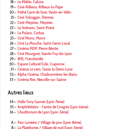
18
>
Le Méliès, Caluire
19
>
Ciné-Rillieux, Rillieux-la-Pape
20
>
Pathé Carré de Soie, Vaulx-en-Velin
21
>
Ciné Toboggan, Décines
22
>
Ciné-Meyzieu, Meyzieu
23
>
Le Scénario, Saint-Priest
24
>
Le Polaris, Corbas
25
>
Ciné’Mions, Mions
26
>
Ciné La Mouche, Saint-Genis-Laval
27
>
Cinéma MDP, Pierre-Bénite
28
>
Ciné Mourguet, Sainte-Foy-lès-Lyon
29
>
IRIS, Francheville
30
>
Espace Culturel Eole, Craponne
31
>
Cinéma Le Lem, Tassin la Demi-Lune
32
>
Alpha Cinéma, Charbonnières-les-Bains
33
>
Cinéma Rex, Neuville-sur-Saône
Autres lieux
34
>
Halle Tony Garnier (Lyon 7ème)
35
>
Amphithéâtre – Centre de Congrès (Lyon 6ème)
36
>
L’Auditorium de Lyon (Lyon 3ème)
A
>
Parc Lumière / Village de jour (Lyon 8ème)
B
>
La Plateforme / Village de nuit (Lyon 3ème)