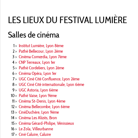
LES LIEUX DU FESTIVAL LUMIÈRE
Salles de cinéma
1
>
Institut Lumière, Lyon 8ème
2
>
Pathé Bellecour, Lyon 2ème
3
>
Cinéma Comœdia, Lyon 7ème
4
>
CNP Terreaux, Lyon 1er
5
>
Pathé Cordeliers, Lyon 2ème
6
>
Cinéma Opéra, Lyon 1er
7
>
UGC Ciné Cité Confluence, Lyon 2ème
8
>
UGC Ciné Cité internationale, Lyon 6ème
9
>
UGC Astoria, Lyon 6ème
10
>
Pathé Vaise, Lyon 9ème
11
>
Cinéma St-Denis, Lyon 4ème
12
>
Cinéma Bellecombe, Lyon 6ème
13
>
CinéDuchère, Lyon 9ème
14
>
Cinéma Les Alizés, Bron
15
>
Cinéma Gérard-Philipe, Vénissieux
16
>
Le Zola, Villeurbanne
17
>
Ciné Caluire, Caluire