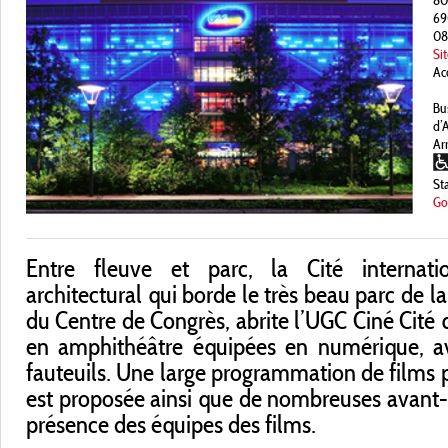
80
69
08
Si
Ac
Bu
d’
Arr
St
Go
Entre fleuve et parc, la Cité internat
architectural qui borde le très beau parc de la
du Centre de Congrès, abrite l’UGC Ciné Cité 
en amphithéâtre équipées en numérique, a
fauteuils. Une large programmation de films p
est proposée ainsi que de nombreuses avant-
présence des équipes des films.